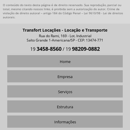
O conteúdo do texto desta página é de direito reservado. Sua reprodução, parcial ou
EMPRESAS DE REMOÇÃO INDUSTRIAL EM CAMPINAS
total, mesmo citando nossos links, é proibida sem a autorização do autor. Crime de
violação de direito autoral – artigo 184 do Código Penal –
Lei 9610/98 - Lei de direitos
EMPRESAS DE REMOÇÃO INDUSTRIAL EM LIMEIRA
autorais
.
EMPRESAS DE REMOÇÃO INDUSTRIAL EM SUMARÉ
Transfort Locações - Locação e Transporte
IÇAMENTO DE EQUIPAMENTOS
Rua do Rami, 169 - Lot. Industrial
Salto Grande 1-Americana/SP - CEP: 13474-771
IÇAMENTO DE EQUIPAMENTOS PESADOS
3458-8560
98209-0882
19
/
19
IÇAMENTO DE MAQUINAS
Home
LOCAÇÃO CONTAINER ALMOXARIFADO
LOCAÇÃO CONTAINER ALOJAMENTO
Empresa
LOCAÇÃO CONTAINER ESCRITORIO
LOCAÇÃO DE CAMINHÃO MUNCK
Serviços
LOCAÇÃO DE CAMINHÃO MUNCK COM CESTO
Estrutura
LOCAÇÃO DE CAMINHÃO MUNCK SP
LOCAÇÃO DE CONTAINER
Informações
LOCAÇÃO DE CONTAINER PARA OBRAS