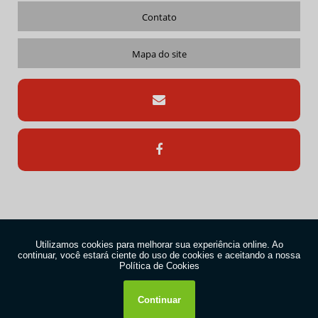
LOCAÇÃO DE CONTAINER PREÇO
Contato
LOCAÇÃO DE CONTAINER VALOR
Mapa do site
LOCAÇÃO DE MUNCK
LOCAÇÃO DE MUNCK AMERICANA
LOCAÇÃO DE MUNCK PREÇO
LOCAÇÃO DE MUNCK VALOR
LOCAR CAMINHÃO MUNCK
REMOÇÃO INDUSTRIAL
REMOÇÃO TÉCNICA
SERVIÇO DE CAMINHÃO MUNCK
Copyright © Transfort Locações. (Lei 9610 de 19/02/1998)
SERVIÇO DE IÇAMENTO
W3C
SERVIÇO DE IÇAMENTO SP
W3C
SERVIÇO DE MUNCK
SERVIÇO DE REMOÇÃO INDUSTRIAL