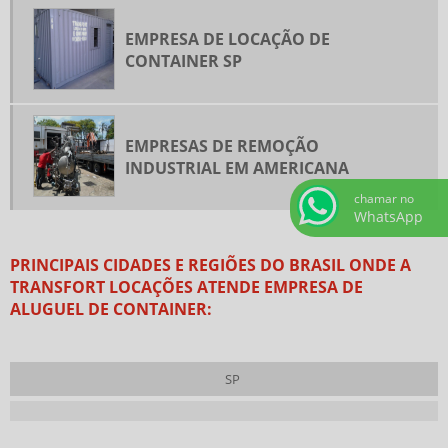
CONTAINER EM AMERICANA SP
EMPRESA DE LOCAÇÃO DE
CONTAINER LOCACAO VALOR
CONTAINER SP
CONTAINER PARA ALUGAR
CONTAINER PARA ALUGAR PREÇO
EMPRESAS DE REMOÇÃO
CONTAINERS ALUGUEL AMERICANA
INDUSTRIAL EM AMERICANA
CONTAINERS EM AMERICANA
chamar no
EMPRESA DE ALUGUEL DE CONTAINER
WhatsApp
EMPRESA DE CAMINHÃO MUNCK SP
PRINCIPAIS CIDADES E REGIÕES DO BRASIL ONDE A
EMPRESA DE IÇAMENTO
TRANSFORT LOCAÇÕES ATENDE EMPRESA DE
ALUGUEL DE CONTAINER:
EMPRESA DE LOCAÇÃO DE CAMINHÃO MUNCK
EMPRESA DE LOCAÇÃO DE CONTAINER
EMPRESA DE LOCAÇÃO DE CONTAINER SP
SP
EMPRESAS DE REMOÇÃO INDUSTRIAL
EMPRESAS DE REMOÇÃO INDUSTRIAL EM AMERICANA