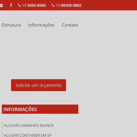
19
3458-8560
19
98209-0882
Estrutura
Informações
Contato
Solicite um orçamento
INFORMAÇÕES
ALUGAR CAMINHÃO MUNCK
ALUGAR CONTAINER EM SP