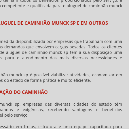
o tenham todos os benefícios proporcionados pelo serviço, é
 competente e qualificada para o
aluguel de caminhão munck
LUGUEL DE CAMINHÃO MUNCK SP E EM OUTROS
medida disponibilizada por empresas que trabalham com uma
a as demandas que envolvem cargas pesadas. Todos os clientes
 de
aluguel de caminhão munck sp
têm à sua disposição uma
os para o atendimento das mais diversas necessidades e
nhão munck sp
é possível viabilizar atividades, economizar em
s do estado de forma prática e muito eficiente.
CAÇÃO DO CAMINHÃO
 munck sp
, empresas das diversas cidades do estado têm
ndas e exigências, recebendo vantagens e benefícios
 pelo serviço.
essário em frotas, estrutura e uma equipe capacitada para