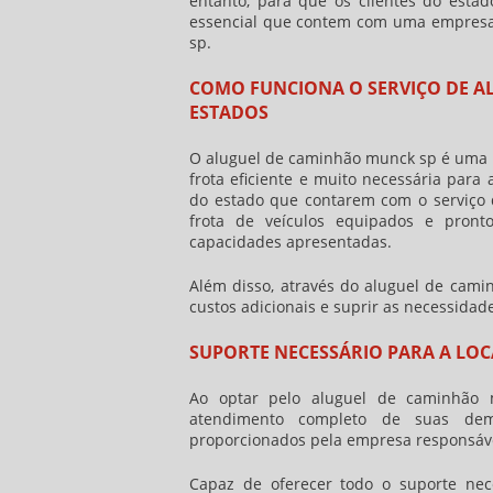
entanto, para que os clientes do estad
essencial que contem com uma empresa
sp
.
COMO FUNCIONA O SERVIÇO DE A
ESTADOS
O
aluguel de caminhão munck sp
é uma 
frota eficiente e muito necessária par
do estado que contarem com o serviço
frota de veículos equipados e pront
capacidades apresentadas.
Além disso, através do
aluguel de cami
custos adicionais e suprir as necessidade
SUPORTE NECESSÁRIO PARA A LO
Ao optar pelo
aluguel de caminhão
atendimento completo de suas dema
proporcionados pela empresa responsável
Capaz de oferecer todo o suporte nec