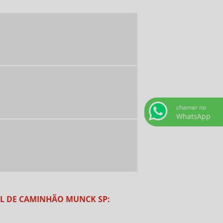
ALUGUEL DE MUNCK
ALUGUEL DE MUNCK EM AMERICANA
ALUGUEL DE MUNCK PREÇO
ALUGUEL DE MUNCK VALOR
CONTAINER ALUGUEL VALOR
CONTAINER EM AMERICANA SP
CONTAINER LOCACAO VALOR
chamar no
WhatsApp
CONTAINER PARA ALUGAR
CONTAINER PARA ALUGAR PREÇO
CONTAINERS ALUGUEL AMERICANA
CONTAINERS EM AMERICANA
EMPRESA DE ALUGUEL DE CONTAINER
EL DE CAMINHÃO MUNCK SP:
EMPRESA DE CAMINHÃO MUNCK SP
EMPRESA DE IÇAMENTO