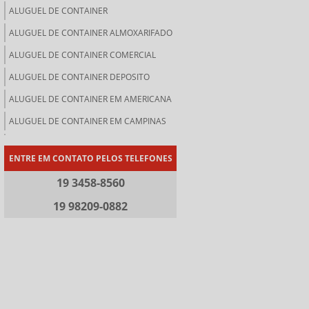
ALUGUEL DE CONTAINER
ALUGUEL DE CONTAINER ALMOXARIFADO
ALUGUEL DE CONTAINER COMERCIAL
ALUGUEL DE CONTAINER DEPOSITO
ALUGUEL DE CONTAINER EM AMERICANA
ALUGUEL DE CONTAINER EM CAMPINAS
ALUGUEL DE CONTAINER EM LIMEIRA
ENTRE EM CONTATO PELOS TELEFONES
ALUGUEL DE CONTAINER EM PAULÍNIA
19 3458-8560
ALUGUEL DE CONTAINER EM SUMARE
19 98209-0882
ALUGUEL DE CONTAINER LOJA
ALUGUEL DE CONTAINER PARA
ARMAZENAMENTO
ALUGUEL DE CONTAINER PARA OBRA
ALUGUEL DE CONTAINER PREÇO