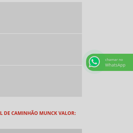
ALUGUEL DE CONTAINER SP
ALUGUEL DE MUNCK
ALUGUEL DE MUNCK EM AMERICANA
ALUGUEL DE MUNCK PREÇO
ALUGUEL DE MUNCK VALOR
CONTAINER ALUGUEL VALOR
CONTAINER EM AMERICANA SP
chamar no
WhatsApp
CONTAINER LOCACAO VALOR
CONTAINER PARA ALUGAR
CONTAINER PARA ALUGAR PREÇO
CONTAINERS ALUGUEL AMERICANA
CONTAINERS EM AMERICANA
UEL DE CAMINHÃO MUNCK VALOR:
EMPRESA DE ALUGUEL DE CONTAINER
EMPRESA DE CAMINHÃO MUNCK SP