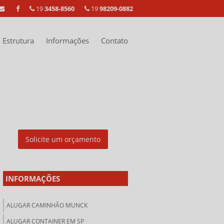
19
3458-8560
19
98209-0882
Estrutura
Informações
Contato
Solicite um orçamento
INFORMAÇÕES
ALUGAR CAMINHÃO MUNCK
ALUGAR CONTAINER EM SP