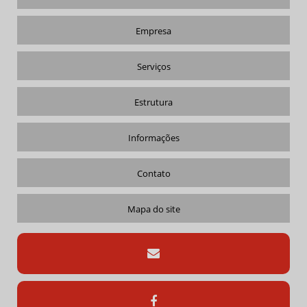
LOCAÇÃO CONTAINER ALOJAMENTO
Empresa
LOCAÇÃO CONTAINER ESCRITORIO
LOCAÇÃO DE CAMINHÃO MUNCK
Serviços
LOCAÇÃO DE CAMINHÃO MUNCK COM CESTO
Estrutura
LOCAÇÃO DE CAMINHÃO MUNCK SP
LOCAÇÃO DE CONTAINER
Informações
LOCAÇÃO DE CONTAINER PARA OBRAS
LOCAÇÃO DE CONTAINER PREÇO
Contato
LOCAÇÃO DE CONTAINER VALOR
Mapa do site
LOCAÇÃO DE MUNCK
LOCAÇÃO DE MUNCK AMERICANA
LOCAÇÃO DE MUNCK PREÇO
LOCAÇÃO DE MUNCK VALOR
LOCAR CAMINHÃO MUNCK